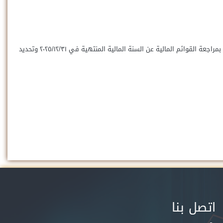
5- اعتماد قرار مجلس إدارة الشركة المنعقد بتاريخ ٢٠٢٦/٦/٤ بشأن تعيين مراقب حسابات للشركة عن السنة المالية التي ستنتهي في ۲۰۲6/۱۲/۳۱ وتكليف سيادته بمراجعة القوائم المالية عن السنة المالية المنتهية في ٢٠٢٥/١٢/٣١ وتحديد
اتصل بنا