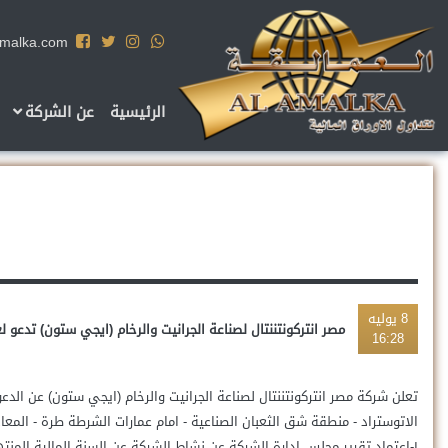
amalka.com
الرئيسية
عن الشركة
8
يوليه
مصر انتركونتننتال لصناعة الجرانيت والرخام (ايجي ستون) تدعو ل
16:28
الاتوستراد - منطقة شق الثعبان الصناعية - امام عمارات الشرطة طرة - المعا
۱-اعتماد تقرير مجلس إدارة الشركة عن نشاط الشركة عن السنة المالية المنتهية في ٢٠٢٥/١٢/٣١.