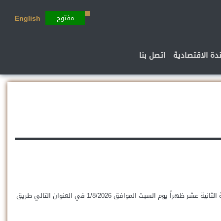
مفتوح
English
ندة الاقتصادية
اتصل بنا
تعلن شركة مصر انتركونتننتال لصناعة الجرانيت والرخام (ايجي ستون) عن الدعوة لحضور اجتماع الجمعية العامة العادية للشركة المقرر انعقادها في تمام الساعة الثانية عشر ظهراً يوم السبت الموافق 1/8/2026 في العنوان التالي طريق