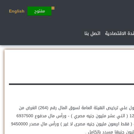
مفتوح
English
ندة الاقتصادية
اتصل بنا
تأسست شركة العمالقة لتداول الأوراق المالية عام 1998 وفقا لأحكام قانون سوق المال المصرى رقم 95 لسنة 1992 و لائحته التنفيذية و تم الحصول علي ترخيص الهيئة العامة لسوق المال رقم (264) الغرض من
الشركة : القيام بأعمال السمسرة في الأوراق المالية رأس المال المرخص به 60000000 ( ستون مليون جنيه مصري) برأس مال مصدر قدره 12000000 ( اثني عشر مليون جنيه مصري ) - ورأس مال مدفوع 6937500
ستة ملايين وتسعمائة وسبعة وثلاثون ألف وخمسمائة جنيه مصري لا غير وفى تاريخ 26/11/2015 تم تعديل راس المال المرخص به الى 40000000 ( فقط اربعون مليون جنيه مصرى لا غير ) ورأس مال مصدر 9450000